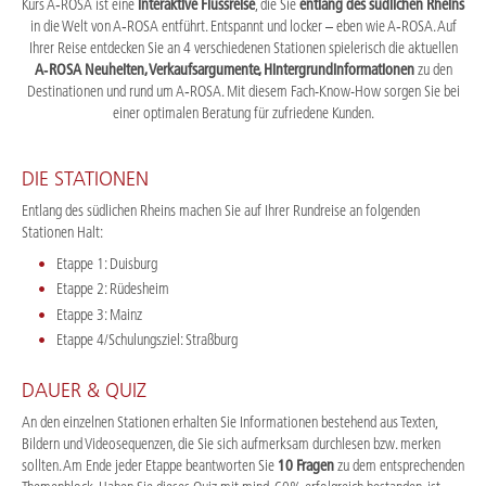
Kurs A‑ROSA ist eine
interaktive Flussreise
, die Sie
entlang des südlichen Rheins
in die Welt von A‑ROSA entführt. Entspannt und locker – eben wie A‑ROSA. Auf
Ihrer Reise entdecken Sie an 4 verschiedenen Stationen spielerisch die aktuellen
A‑ROSA Neuheiten, Verkaufsargumente, Hintergrundinformationen
zu den
Destinationen und rund um A‑ROSA. Mit diesem Fach-Know-How sorgen Sie bei
einer optimalen Beratung für zufriedene Kunden.
DIE STATIONEN
Entlang des südlichen Rheins machen Sie auf Ihrer Rundreise an folgenden
Stationen Halt:
Etappe 1: Duisburg
Etappe 2: Rüdesheim
Etappe 3: Mainz
Etappe 4/Schulungsziel: Straßburg
DAUER & QUIZ
An den einzelnen Stationen erhalten Sie Informationen bestehend aus Texten,
Bildern und Videosequenzen, die Sie sich aufmerksam durchlesen bzw. merken
sollten. Am Ende jeder Etappe beantworten Sie
10 Fragen
zu dem entsprechenden